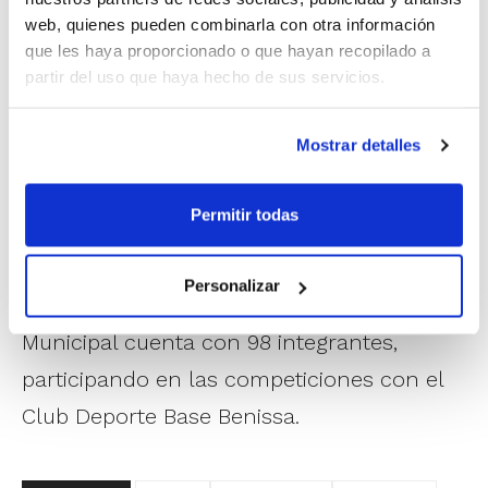
todo el conjunto de jugadores y jugadoras
web, quienes pueden combinarla con otra información
que les haya proporcionado o que hayan recopilado a
de Benissa que disfrutan del deporte de la
partir del uso que haya hecho de sus servicios.
canasta.
Mostrar detalles
Para esta temporada, el CB Benissa tiene
26 jugadores y jugadoras con licencia
Permitir todas
federativa, dos grupos de trabajo, uno con
jugadoras de edad cadete y otro con
Personalizar
veteranos. Por su parte, la Escuela
Municipal cuenta con 98 integrantes,
participando en las competiciones con el
Club Deporte Base Benissa.