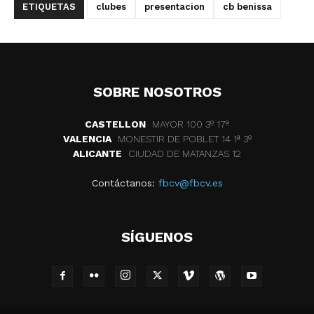
ETIQUETAS
clubes
presentacion
cb benissa
SOBRE NOSOTROS
CASTELLON
MAYOR 100 3º 17ª
VALENCIA
MONESTIR DE POBLET 14 1ª 3º
ALICANTE
CIUDAD DE MATANZAS 12
Contáctanos:
fbcv@fbcv.es
SÍGUENOS