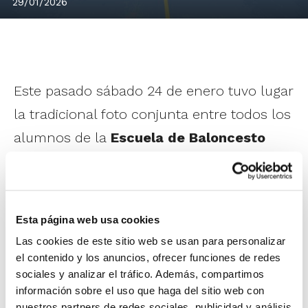
29/01/2026
Este pasado sábado 24 de enero tuvo lugar
la tradicional foto conjunta entre todos los
alumnos de la
Escuela de Baloncesto
Benissa
y los integrantes de los equipos
del
CB Benissa
, tanto el Senior Masculino
Perfiles Pleck Benissa como el Senior
Esta página web usa cookies
Femenino Lavisane Benissa.
Las cookies de este sitio web se usan para personalizar
el contenido y los anuncios, ofrecer funciones de redes
Con esta foto se cumple así con la
sociales y analizar el tráfico. Además, compartimos
información sobre el uso que haga del sitio web con
tradición del baloncesto local de mostrar a
nuestros partners de redes sociales, publicidad y análisis