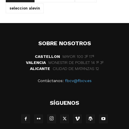
seleccion alevin
SOBRE NOSOTROS
CASTELLON
MAYOR 100 3º 17ª
VALENCIA
MONESTIR DE POBLET 14 1ª 3º
ALICANTE
CIUDAD DE MATANZAS 12
Contáctanos:
fbcv@fbcv.es
SÍGUENOS