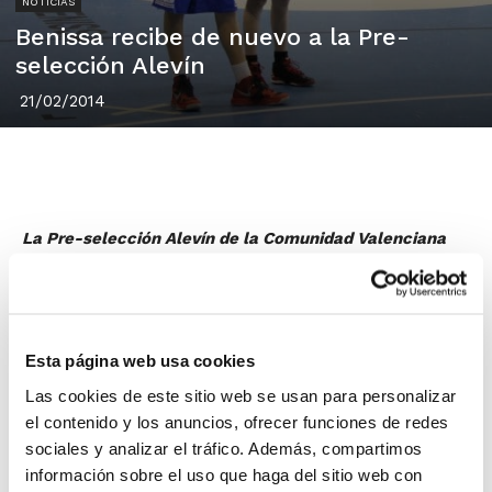
NOTICIAS
Benissa recibe de nuevo a la Pre-
selección Alevín
21/02/2014
La Pre-selección Alevín de la Comunidad Valenciana
realizará este próximo domingo en Benissa el último
entrenamiento antes de que el Cuerpo Técnico dé la
lista de 12.
Tanto los chicos como las chicas tendrán sesión doble
Esta página web usa cookies
de trabajo en el
Palau Sant Pere de Benissa
, en
Las cookies de este sitio web se usan para personalizar
horario de 11´00 a 13´00 y de 16´30 a 18´30 h. Por la
el contenido y los anuncios, ofrecer funciones de redes
mañana, la sesión consistirá en un entrenamiento,
sociales y analizar el tráfico. Además, compartimos
mientras que por la tarde habrá partido amistoso. Los
información sobre el uso que haga del sitio web con