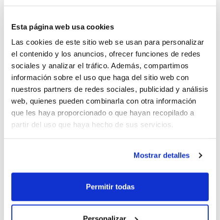
Las Fases Finales Alevín IR Autonómico
Esta página web usa cookies
abrirán el espectáculo del minibasket en
Las cookies de este sitio web se usan para personalizar
el contenido y los anuncios, ofrecer funciones de redes
Benissa. En masculino competirán Valencia
sociales y analizar el tráfico. Además, compartimos
Basket, CB L’Horta Godella, Novasmile
información sobre el uso que haga del sitio web con
nuestros partners de redes sociales, publicidad y análisis
Lucentum Alicante y Escola Bàsquet NB
web, quienes pueden combinarla con otra información
Torrent; mientras que en femenino lo
que les haya proporcionado o que hayan recopilado a
harán Valencia Basket, Novasmile
partir del uso que haya hecho de sus servicios.
Lucentum Alicante, NBF Castelló y
Mostrar detalles
Traumacoke El Pilar. Los equipos se
medirán entre sí en un formato de todos
Permitir todas
contra todos. Los encuentros se emitirán
en directo
a través de EsportViu
(la
Personalizar