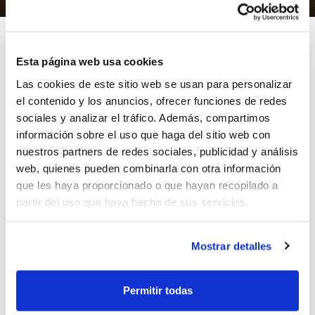
Esta página web usa cookies
Las cookies de este sitio web se usan para personalizar
Ya han quedado configurados los emparejamientos de
el contenido y los anuncios, ofrecer funciones de redes
semifinales del Trofeo Federación 2011 en el Cto. de
sociales y analizar el tráfico. Además, compartimos
España 1ª División Femenina: C.B. Benidorm – Llansola
información sobre el uso que haga del sitio web con
y Prades N.B.F. Castelló y Maristas – Renauto Jairis.
nuestros partners de redes sociales, publicidad y análisis
Tras una Fase en la que han participado los equipos
web, quienes pueden combinarla con otra información
que no lograron acceder a la Fase Clasificatoria de 1ª
que les haya proporcionado o que hayan recopilado a
DF, ahora estos cuatro conjuntos son los que tratarán
partir del uso que haya hecho de sus servicios.
de llegar a la final el TF 2011. Las semifinales serán a
ida y vuelta. El primer partido se jugará el 9 de abril y
Mostrar detalles
el segundo el día 16.
ETIQUETAS
semifinales
1ª division femenina
Permitir todas
tf 2011