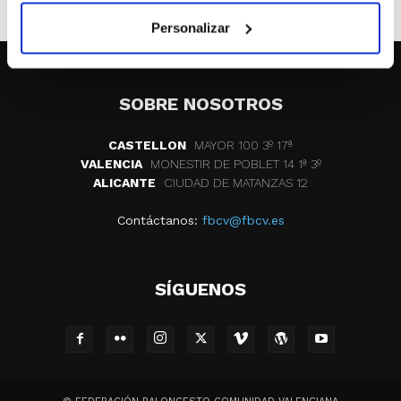
Personalizar
SOBRE NOSOTROS
CASTELLON
MAYOR 100 3º 17ª
VALENCIA
MONESTIR DE POBLET 14 1ª 3º
ALICANTE
CIUDAD DE MATANZAS 12
Contáctanos:
fbcv@fbcv.es
SÍGUENOS