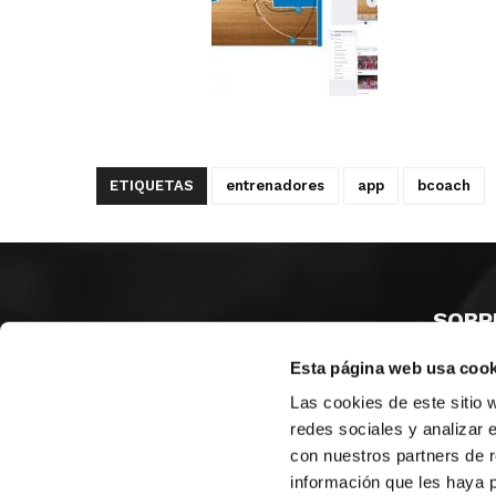
ETIQUETAS
entrenadores
app
bcoach
SOBR
Esta página web usa cook
CASTE
VALENC
Las cookies de este sitio 
ALICAN
redes sociales y analizar 
con nuestros partners de r
Contáct
información que les haya 