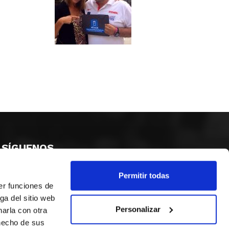
SÍGUENOS
Permitir todas
er funciones de
ga del sitio web
Personalizar
arla con otra
 hecho de sus