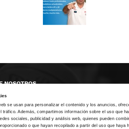
E NOSOTROS
ies
LLON
MAYOR 100 3º 17ª
IA
MONESTIR DE POBLET 14 1ª 3º
web se usan para personalizar el contenido y los anuncios, ofrec
TE
CIUDAD DE MATANZAS 12
el tráfico. Además, compartimos información sobre el uso que ha
edes sociales, publicidad y análisis web, quienes pueden combin
anos:
fbcv@fbcv.es
proporcionado o que hayan recopilado a partir del uso que haya