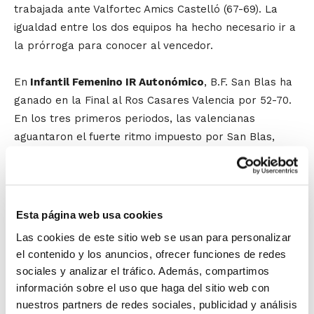
trabajada ante Valfortec Amics Castelló (67-69). La
igualdad entre los dos equipos ha hecho necesario ir a
la prórroga para conocer al vencedor.
En
Infantil Femenino IR Autonómico
, B.F. San Blas ha
ganado en la Final al Ros Casares Valencia por 52-70.
En los tres primeros periodos, las valencianas
aguantaron el fuerte ritmo impuesto por San Blas,
pero ese empuje comenzó a dar sus frutos antes del
paso por vestuarios, y en la segunda mitad ya se hizo
mucho más evidente y definitiva la superioridad
alicantina. En la lucha por el 3º y 4º puesto, Vila-real
Esta página web usa cookies
B.C. se ha impuesto claramente al Coycama N.B.F.
Las cookies de este sitio web se usan para personalizar
Castelló por 31-72, en un encuentro que las anfitrionas
el contenido y los anuncios, ofrecer funciones de redes
han dominado de principio a fin.
sociales y analizar el tráfico. Además, compartimos
información sobre el uso que haga del sitio web con
El trofeo de Mejor Jugador/a de la Final ha sido para
nuestros partners de redes sociales, publicidad y análisis