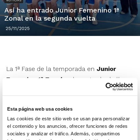
NOTICIAS
Así ha entrado Junior Femenino 1ª
Zonal en la segunda vuelta
25/11/2025
La 1ª Fase de la temporada en
Junior
Femenino 1ª Zonal
ya ha entrado de lleno
en la segunda vuelta y lo hace con 5
equipos invictos en su grupo: CB Morvedre,
Esta página web usa cookies
Valencia Basket Naranja, Maristas Valencia,
Las cookies de este sitio web se usan para personalizar
Ercros Almussafes y CB Oliva Activat Oliva.
el contenido y los anuncios, ofrecer funciones de redes
sociales y analizar el tráfico. Además, compartimos