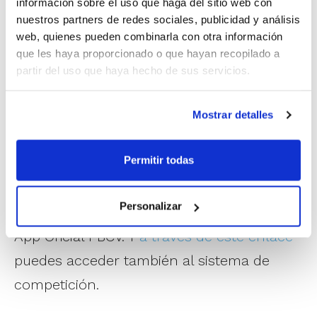
En los otros tres grupos se comparte
información sobre el uso que haga del sitio web con
nuestros partners de redes sociales, publicidad y análisis
liderato y está mucho más apretado ese
web, quienes pueden combinarla con otra información
primer puesto de la clasificación. Así
que les haya proporcionado o que hayan recopilado a
partir del uso que haya hecho de sus servicios.
sucede en el Grupo B con Vendival
Petraher y Asidan Jovens L’Eliana, en el
Mostrar detalles
Grupo D entre CB Tabernes Blanques y NB
Paterna y en el Grupo H con Innolandia
Permitir todas
Albubasket y La Avenida Cerámicas Petrer.
Personalizar
Sigue esta recta final de la 1ª Fase con la
App Oficial FBCV. Y
a través de este enlace
puedes acceder también al sistema de
competición.