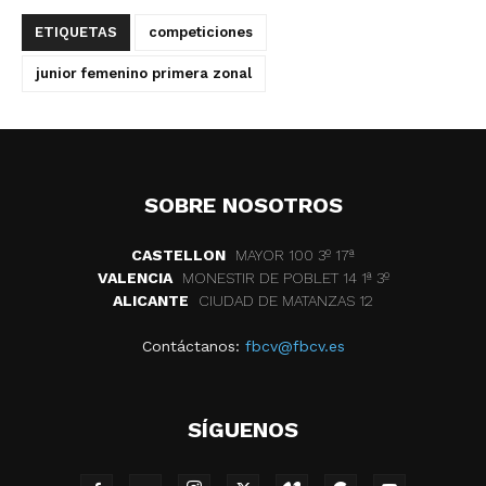
ETIQUETAS
competiciones
junior femenino primera zonal
SOBRE NOSOTROS
CASTELLON
MAYOR 100 3º 17ª
VALENCIA
MONESTIR DE POBLET 14 1ª 3º
ALICANTE
CIUDAD DE MATANZAS 12
Contáctanos:
fbcv@fbcv.es
SÍGUENOS