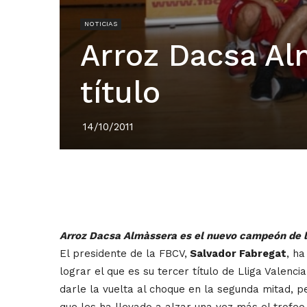
NOTICIAS
Arroz Dacsa Al
título
14/10/2011
Arroz Dacsa Almàssera es el nuevo campeón de la 
El presidente de la FBCV,
Salvador Fabregat
, h
lograr el que es su tercer título de Lliga Valenc
darle la vuelta al choque en la segunda mitad, p
que les ha llevado a alzar una vez más el trofe