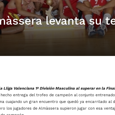
màssera levanta su t
Lliga Valenciana 1ª División Masculina al superar en la Fina
a hecho entrega del trofeo de campeón al conjunto entrenado
iana cuajando un gran encuentro que quedó ya encarrilado al d
ero los jugadores de Almàssera supieron jugar con esa ventaj
o de campeón.