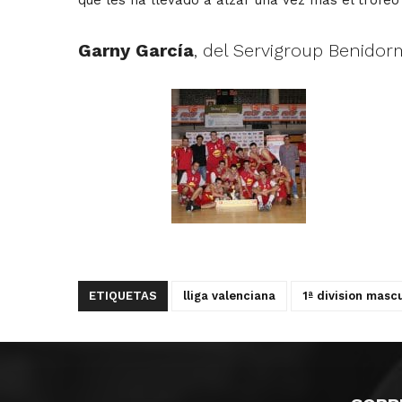
Garny García
, del Servigroup Benidorm
ETIQUETAS
lliga valenciana
1ª division masc