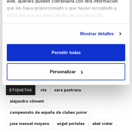
web, quienes pueden combinarla con otra información
Alejandro Climent
.
que les haya proporcionado o que hayan recopilado a
partir del uso que haya hecho de sus servicios.
Mostrar detalles
Permitir todas
Personalizar
ETIQUETAS
cta
sara pastrana
alejandro climent
campeonato de españa de clubes junior
jose manuel moyano
angel portales
abel cister