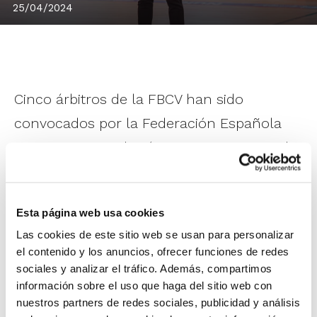
25/04/2024
Cinco árbitros de la FBCV han sido
convocados por la Federación Española
para actuar en el próximo Campeonato de
España Junior de Clubes, que se disputa
del 28 de abril al 4 de mayo.
Esta página web usa cookies
Las cookies de este sitio web se usan para personalizar
Jose Manuel Moyano
y
Ángel Portalés
el contenido y los anuncios, ofrecer funciones de redes
dirigirán el Campeonato Junior Masculino,
sociales y analizar el tráfico. Además, compartimos
mientras que en el Junior Femenino
información sobre el uso que haga del sitio web con
nuestros partners de redes sociales, publicidad y análisis
estarán
Sara Pastrana
,
Abel Cister
y