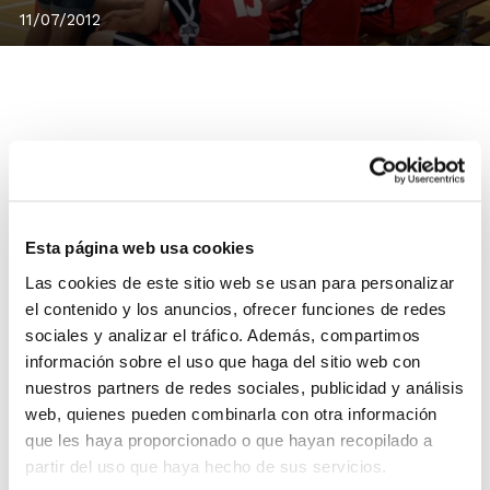
11/07/2012
Con un formato muy atractivo, en octubre arrancarán
los primeros Cursos de Entrenador FBCV Nivel 1
convocados en la temporada 2012/2013.
Será un formato llamativo por cuanto no sólo habrá
Esta página web usa cookies
una importante carga lectiva impartida como
No
Las cookies de este sitio web se usan para personalizar
Presencial a través del Aula Web
, sino que además
la
el contenido y los anuncios, ofrecer funciones de redes
parte Presencial se impartirá de manera intensiva
,
sociales y analizar el tráfico. Además, compartimos
concentrando las clases durante algunos sábados del
información sobre el uso que haga del sitio web con
mes de noviembre y, principalmente, del 26 al 29 de
nuestros partners de redes sociales, publicidad y análisis
diciembre.
web, quienes pueden combinarla con otra información
que les haya proporcionado o que hayan recopilado a
partir del uso que haya hecho de sus servicios.
Se trata de una modalidad que permite a los alumnos