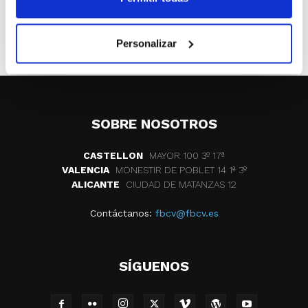
Benidorm.
ETIQUETAS
fallecimiento
antonio villanueva
Personalizar
SOBRE NOSOTROS
CASTELLON
MAYOR 100 3º 17ª
VALENCIA
MONESTIR DE POBLET 14 1ª 3º
ALICANTE
CIUDAD DE MATANZAS 12
Contáctanos:
fbcv@fbcv.es
SÍGUENOS