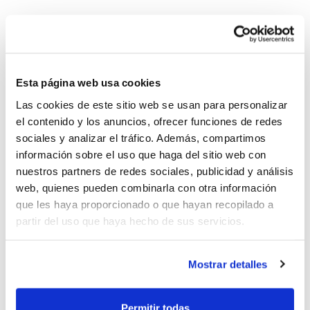
Toni Villanueva, presidente fundador y honorífico del
Esta página web usa cookies
Club Baloncesto Benidorm, ha fallecido este viernes a
la edad de 69 años.
Las cookies de este sitio web se usan para personalizar
el contenido y los anuncios, ofrecer funciones de redes
Toni Villanueva
, amante incondicional del baloncesto,
sociales y analizar el tráfico. Además, compartimos
fue una de las figuras clave en la creación y desarrollo
información sobre el uso que haga del sitio web con
del
Club Baloncesto Benidorm
, entidad para la que se
nuestros partners de redes sociales, publicidad y análisis
convirtió en un miembro fundamental a lo largo de su
web, quienes pueden combinarla con otra información
historia. Persona comprometida, con la ciudad, y con el
que les haya proporcionado o que hayan recopilado a
deporte, deja al baloncesto benidormense huérfano de
partir del uso que haya hecho de sus servicios.
una de sus figuras más emblemáticas y claves desde
su fundación.
Mostrar detalles
La FBCV transmite sus condolencias a la familia y a
todos los que forman parte del Club Baloncesto
Permitir todas