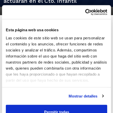
actuarán en el Cto. Infantil
29/05/2025
Esta página web usa cookies
Las cookies de este sitio web se usan para personalizar
El Campeonato de España Infantil de
el contenido y los anuncios, ofrecer funciones de redes
Clubes arranca el próximo 1 de junio y allí
sociales y analizar el tráfico. Además, compartimos
información sobre el uso que haga del sitio web con
estarán dos árbitros de la FBCV,
Andrés
nuestros partners de redes sociales, publicidad y análisis
Abad
y
Rubén Salvador
.
web, quienes pueden combinarla con otra información
que les haya proporcionado o que hayan recopilado a
partir del uso que haya hecho de sus servicios.
Ambos han sido designados por la
Federación Española de Baloncesto para
Mostrar detalles
dirigir los encuentros de la competición,
que se prolongará hasta el día 7.
Permitir todas