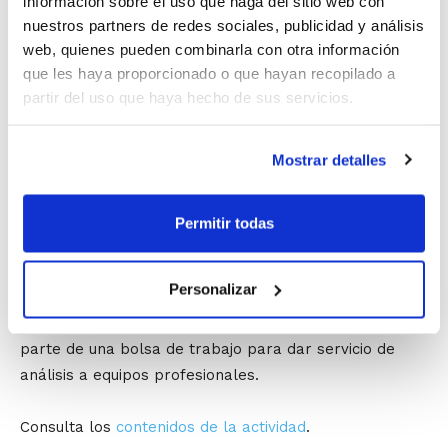
información sobre el uso que haga del sitio web con
El lunes 1 de julio comienza la actividad Analista
nuestros partners de redes sociales, publicidad y análisis
Táctico en baloncesto, una iniciativa de formación a
web, quienes pueden combinarla con otra información
cargo de la Universidad Miguel Hernández.
que les haya proporcionado o que hayan recopilado a
Los deportistas federados que presenten su licencia
partir del uso que haya hecho de sus servicios.
de la FBCV tienen un descuento del 25% en el precio
de matriculación.
Mostrar detalles
La asistencia a la actividad contará como
45 horas de
prácticas para los alumnos/as de los Cursos de
Permitir todas
Entrenador FBCV
.
Personalizar
Por otra parte, la Universidad garantiza que los
participantes que superen el curso entrarán a formar
parte de una bolsa de trabajo para dar servicio de
análisis a equipos profesionales.
Consulta los
contenidos de la actividad
.