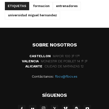
ETIQUETAS
formacion
entrenadores
universidad miguel hernandez
SOBRE NOSOTROS
CASTELLON
MAYOR 100 3º 17ª
VALENCIA
MONESTIR DE POBLET 14 1ª 3º
ALICANTE
CIUDAD DE MATANZAS 12
Contáctanos:
fbcv@fbcv.es
SÍGUENOS