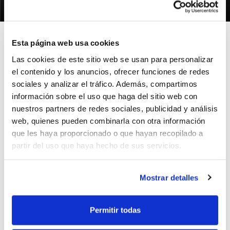
27/08/2012
Esta página web usa cookies
Las cookies de este sitio web se usan para personalizar
el contenido y los anuncios, ofrecer funciones de redes
El 30 de septiembre comenzará la duodécima edición
sociales y analizar el tráfico. Además, compartimos
de la Adecco Plata. Once equipos, entre ellos el Amics
información sobre el uso que haga del sitio web con
Castelló disputarán la competición.
nuestros partners de redes sociales, publicidad y análisis
Especialmente atractiva resulta en esta nueva edición
web, quienes pueden combinarla con otra información
la presencia de equipos que ejercen de filiales ACB
que les haya proporcionado o que hayan recopilado a
como el Gran Canaria, el Prat Joventut y el Unicaja.
partir del uso que haya hecho de sus servicios.
Precisamente los malagueños ejercen de debutantes
junto al Cafés Aitona y el Amics Castelló unico
Mostrar detalles
representante de la comunidad.
ETIQUETAS
competiciones
adecco plata
Permitir todas
amics castello