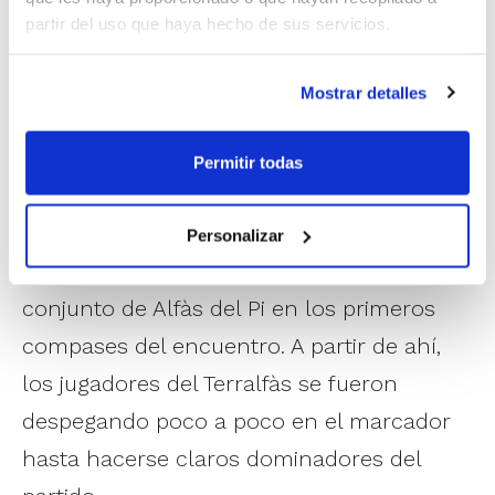
principio a fin para ofrecer a su afición un
partir del uso que haya hecho de sus servicios.
trofeo muy trabajado que llena de
ilusiones las apiraciones del Club en la liga
Mostrar detalles
que está a punto de comenzar.
Permitir todas
Junior Masculino Especial
–
Estadística
Juguetilandia CB Terralfàs 89 – 58 CD Onil
Personalizar
MVP: Unai Zamora (Juguetilandia CB Terralfàs)
CD Onil sólo pudo aguantar el ritmo del
conjunto de Alfàs del Pi en los primeros
compases del encuentro. A partir de ahí,
los jugadores del Terralfàs se fueron
despegando poco a poco en el marcador
hasta hacerse claros dominadores del