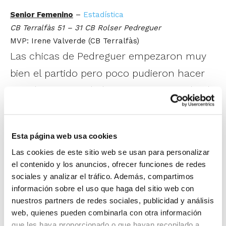
Senior Femenino
–
Estadística
CB Terralfàs 51 – 31 CB Rolser Pedreguer
MVP: Irene Valverde (CB Terralfàs)
Las chicas de Pedreguer empezaron muy
bien el partido pero poco pudieron hacer
ante la superioridad que fue mostrando el
CB Terralfàs con el paso de los minutos,
ampliando poco a poco las diferencias
Esta página web usa cookies
hasta el resultado final.
Las cookies de este sitio web se usan para personalizar
el contenido y los anuncios, ofrecer funciones de redes
Senior Masculino Zonal
–
Estadística
sociales y analizar el tráfico. Además, compartimos
Bàsquet Altea 93 – 49 CB Benidorm
información sobre el uso que haga del sitio web con
MVP: Iván Zhauniarovic (Bàsquet Altea)
nuestros partners de redes sociales, publicidad y análisis
Los anfitriones dominaron el encuentro de
web, quienes pueden combinarla con otra información
que les haya proporcionado o que hayan recopilado a