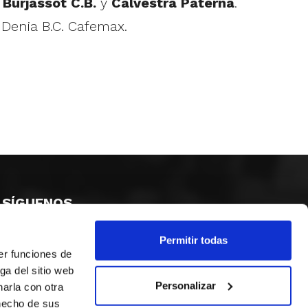
:
Burjassot C.B.
y
Calvestra Paterna
.
 Denia B.C. Cafemax.
SÍGUENOS
Permitir todas
er funciones de
ga del sitio web
Personalizar
arla con otra
 hecho de sus