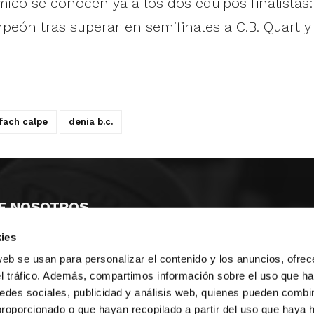
ico se conocen ya a los dos equipos finalistas
peón tras superar en semifinales a C.B. Quart y
ifach calpe
denia b.c.
E NOSOTROS
ies
LLON
MAYOR 100 3º 17ª
IA
MONESTIR DE POBLET 14 1ª 3º
web se usan para personalizar el contenido y los anuncios, ofrec
TE
CIUDAD DE MATANZAS 12
el tráfico. Además, compartimos información sobre el uso que ha
edes sociales, publicidad y análisis web, quienes pueden combin
anos:
fbcv@fbcv.es
proporcionado o que hayan recopilado a partir del uso que haya