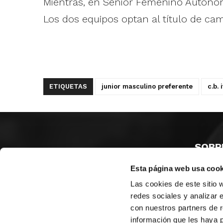
Mientras, en Senior Femenino Autonóm
Los dos equipos optan al título de cam
ETIQUETAS
junior masculino preferente
c.b. 
SOBR
Esta página web usa cook
CASTE
VALENC
Las cookies de este sitio 
ALICAN
redes sociales y analizar 
con nuestros partners de r
Contáct
información que les haya 