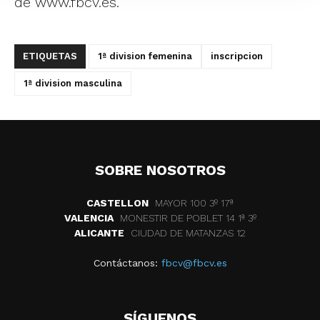
de www.fbcv.es.
ETIQUETAS
1ª division femenina
inscripcion
1ª division masculina
SOBRE NOSOTROS
CASTELLON
MAYOR 100 3º 17ª
VALENCIA
MONESTIR DE POBLET 14 1ª 3º
ALICANTE
CIUDAD DE MATANZAS 12
Contáctanos:
fbcv@fbcv.es
SÍGUENOS