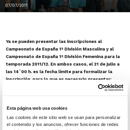
07/07/2011
Ya se pueden presentar las inscripciones al
Campeonato de España 1ª División Masculina y al
Campeonato de España 1ª División Femenina para la
temporada 2011/12. En ambos casos, el 21 de julio a
las 14´00 h. es la fecha límite para formalizar la
inscripción, para lo que es necesario presentar:
– Hoja de inscripción de Club
– Hoja de inscripción de equipo
– Certificado de homologación del terreno de juego
Esta página web usa cookies
– Aval bancario
Las cookies de este sitio web se usan para personalizar
el contenido y los anuncios, ofrecer funciones de redes
Aquellos equipos que estén interesados en participar