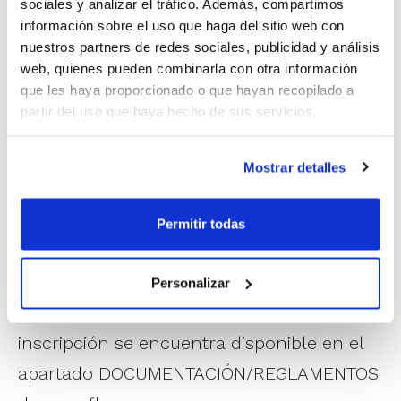
sociales y analizar el tráfico. Además, compartimos
en esta categoría en la temporada 11/12, tengan
información sobre el uso que haga del sitio web con
derecho (equipos que mantienen la categoría y equipos
nuestros partners de redes sociales, publicidad y análisis
ascendidos de Autonómica) o no tengan derecho de
web, quienes pueden combinarla con otra información
participación, deberán formalizar su inscripción.
que les haya proporcionado o que hayan recopilado a
partir del uso que haya hecho de sus servicios.
Entre las inscripciones presentadas en la Federación
de Baloncesto de la Comunidad Valenciana y la
Mostrar detalles
Federación de Baloncesto de la Región de Murcia y que
no tengan derecho de participación en el referido
Campeonato,
se aplicarán los criterios de cubrir
Permitir todas
vacantes
con el fin de determinar el orden de
preferencia para completar el número de equipos.
Personalizar
Toda la documentación para formalizar la
inscripción se encuentra disponible en el
apartado DOCUMENTACIÓN/REGLAMENTOS