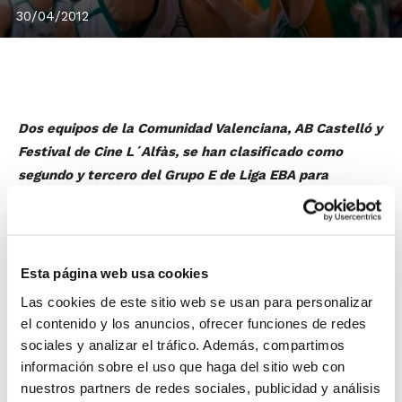
30/04/2012
Dos equipos de la Comunidad Valenciana, AB Castelló y
Festival de Cine L´Alfàs, se han clasificado como
segundo y tercero del Grupo E de Liga EBA para
disputar los octavos de final en la lucha por el ascenso
a Adecco Plata la próxima temporada.
Los emparejamientos de la eliminatoria son los
siguientes:
Esta página web usa cookies
A) ABP Badajoz – Platja de Palma
Las cookies de este sitio web se usan para personalizar
B) CC Meridiano Santa Cruz – Girona FCB
el contenido y los anuncios, ofrecer funciones de redes
C) AB Castelló – CB Cimbis
sociales y analizar el tráfico. Además, compartimos
D) CD Estela – CB Eninter Santfeliuenc
información sobre el uso que haga del sitio web con
E) Festival de Cine L’Alfas – Real Canoe NC
nuestros partners de redes sociales, publicidad y análisis