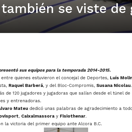
también se viste de 
presentó sus equipos para la temporada 2014-2015.
, entre quienes estuvieron el concejal de Deportes,
Luís Moli
sta,
Raquel Barberá
, y del Bloc-Compromis,
Susana Nicolau
.
 de 120 jugadores y jugadoras que salían desde el túnel de 
res y entrenadoras.
Álvaro Mateu
dedicó unas palabras de agradecimiento a todos
ovisport
,
Caixalmassora
y
Fisiothenar
.
on la victoria del primer equipo ante Alcora B.C.