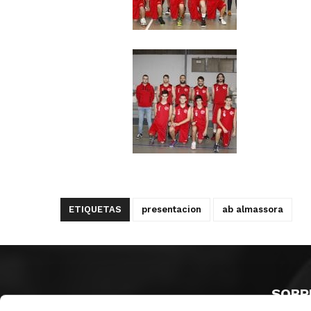
ETIQUETAS
presentacion
ab almassora
SOBR