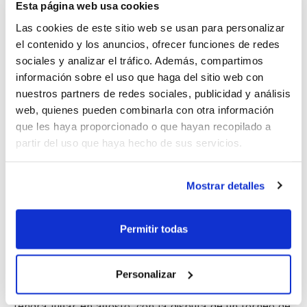
que se desarrollará a lo largo del año y que cuenta
Esta página web usa cookies
con la celebración de exposiciones, la convocatoria de
Las cookies de este sitio web se usan para personalizar
un campus y la disputa de torneos.
el contenido y los anuncios, ofrecer funciones de redes
sociales y analizar el tráfico. Además, compartimos
La presentación de este programa concitó una
información sobre el uso que haga del sitio web con
elevada asistencia y contó con representación
nuestros partners de redes sociales, publicidad y análisis
web, quienes pueden combinarla con otra información
municipal por parte de
Bernardo Moll
, concejal de
que les haya proporcionado o que hayan recopilado a
Deportes, y del alcalde
César Sánchez
, quien fue el
partir del uso que haya hecho de sus servicios.
encargado de clausurar el encuentro.
La primera acción de 50 anys de bàsquet a Calp será
Mostrar detalles
la celebración de un campus que, del 1 al 26 de julio, se
desarrollará en las tres canchas del complejo
Permitir todas
deportivo calpino. Está dirigido a niños y jóvenes de
hasta 17 años y será impartido por jugadores
profesionales y entrenadores superiores. El
Personalizar
baloncesto, en su vertiente más festiva y solidaria,
tendrá lugar en agosto, con la disputa de un torneo de