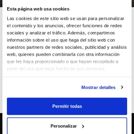
Esta página web usa cookies
Las cookies de este sitio web se usan para personalizar
el contenido y los anuncios, ofrecer funciones de redes
sociales y analizar el tráfico. Además, compartimos
El Club Atlético Montemar organiza los días 3 y 4 de
información sobre el uso que haga del sitio web con
diciembre el 3º Torneo Cadete de Baloncesto Ciudad de
nuestros partners de redes sociales, publicidad y análisis
Alicante, que reunirá a los equipos UCAM Murcia, C.B.
web, quienes pueden combinarla con otra información
Cornellá, Maristas Murcia, E.M.D. Denia Bàsquet, C.B. L
que les haya proporcionado o que hayan recopilado a
´Horta Godella y C.A. Montemar.
partir del uso que haya hecho de sus servicios.
El evento se celebrará a partir de las 09´30 h. del
sábado en el Pabellón Montemar (C/ Padre Esplá, 40).
Mostrar detalles
ETIQUETAS
clubes
torneo
c.a. montemar
Permitir todas
Personalizar
SOBRE NOSOTROS