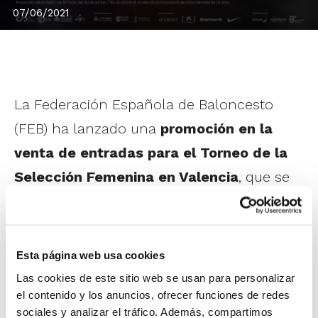
07/06/2021
La Federación Española de Baloncesto
(FEB) ha lanzado una
promoción en la
venta de entradas para el Torneo de la
Selección Femenina en Valencia
, que se
disputará del 10 al 12 de junio como
aperitivo del Eurobasket Women Valencia
2021.
Esta página web usa cookies
Las cookies de este sitio web se usan para personalizar
Con la compra de tu entrada de adulto
el contenido y los anuncios, ofrecer funciones de redes
sociales y analizar el tráfico. Además, compartimos
para cualquiera de los partidos de la