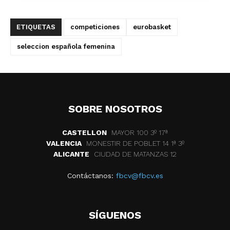
ETIQUETAS
competiciones
eurobasket
seleccion española femenina
SOBRE NOSOTROS
CASTELLON
MAYOR 100 3º 17ª
VALENCIA
MONESTIR DE POBLET 14 1ª 3º
ALICANTE
CIUDAD DE MATANZAS 12
Contáctanos:
fbcv@fbcv.es
SÍGUENOS