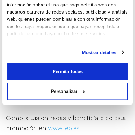
información sobre el uso que haga del sitio web con
Selección, podrás conseguir gratis una
nuestros partners de redes sociales, publicidad y análisis
entrada infantil. Para ello, simplemente
web, quienes pueden combinarla con otra información
que les haya proporcionado o que hayan recopilado a
deberás insertar el código
SELFEM21
en el
partir del uso que haya hecho de sus servicios.
momento de la compra.
Mostrar detalles
Estos son los partidos de la Selección
Femenina en el Torneo:
Permitir todas
10 de junio
. 20:30 h. España – Turquía
Personalizar
12 de junio
. 20:30 h. España – Italia
Compra tus entradas y benefíciate de esta
promoción en
www.feb.es