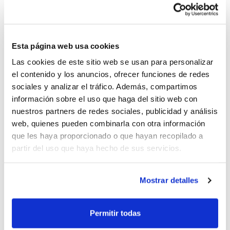
Senior
Junior
Esta página web usa cookies
Categorías IR (Cadete, Infantil, Alevín y
Las cookies de este sitio web se usan para personalizar
el contenido y los anuncios, ofrecer funciones de redes
Benjamín)
sociales y analizar el tráfico. Además, compartimos
información sobre el uso que haga del sitio web con
nuestros partners de redes sociales, publicidad y análisis
1
de 3
web, quienes pueden combinarla con otra información
que les haya proporcionado o que hayan recopilado a
partir del uso que haya hecho de sus servicios.
Mostrar detalles
Permitir todas