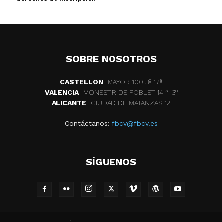
SOBRE NOSOTROS
CASTELLON
MAYOR 100 3º 17ª
VALENCIA
MONESTIR DE POBLET 14 1ª 3º
ALICANTE
CIUDAD DE MATANZAS 12
Contáctanos:
fbcv@fbcv.es
SÍGUENOS