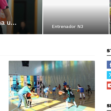
Cursos de Arbitraje: Suma una nueva experiencia en el baloncesto
Entrenador N3
NUNCIO DE ENTRENADORES
ANUNCIO DE CLUBES
S
CADAS
APP
MI FBCV
TABLÓN DE ANUNCIOS
MÁS
S