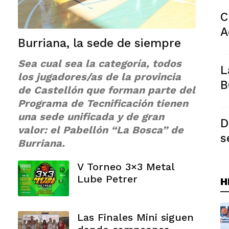
C
A
Burriana, la sede de siempre
Sea cual sea la categoría, todos
L
los jugadores/as de la provincia
B
de Castellón que forman parte del
Programa de Tecnificación tienen
una sede unificada y de gran
D
valor: el Pabellón “La Bosca” de
s
Burriana.
V Torneo 3×3 Metal
Lube Petrer
H
Las Finales Mini siguen