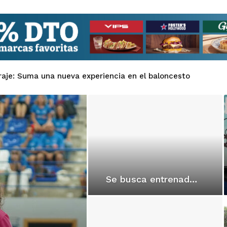
raje: Suma una nueva experiencia en el baloncesto
Se busca entrenad@res para Senior Masc Zonal y Femenino