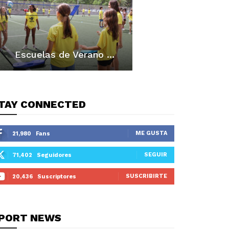
Escuelas de Verano FBCV: Los mejores momentos
TAY CONNECTED
ME GUSTA
21,980
Fans
SEGUIR
71,402
Seguidores
SUSCRIBIRTE
20,436
Suscriptores
PORT NEWS