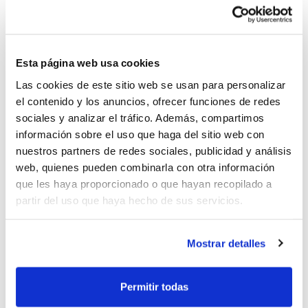
Esta página web usa cookies
Las cookies de este sitio web se usan para personalizar
el contenido y los anuncios, ofrecer funciones de redes
Se busca entrenad@res para Senior
sociales y analizar el tráfico. Además, compartimos
información sobre el uso que haga del sitio web con
Masc Zonal y Femenino
nuestros partners de redes sociales, publicidad y análisis
CLUB BASQUET POBLA DE VALLBONA CALLE
web, quienes pueden combinarla con otra información
VALENCIA S/N Buscamos entrenadores para
que les haya proporcionado o que hayan recopilado a
partir del uso que haya hecho de sus servicios.
nuestro Senior Masc 2Zonal y Senior Fem.
Como ponerse en contacto con el
anunciante 659080933 (Kako) Powered by...
Mostrar detalles
Permitir todas