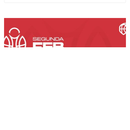
Calendario Segunda FEB
Con más candidatos que nunca al ascenso,
la Segunda FEB ha conocido el que será su
camino para el nuevo curso. Y lo ha...