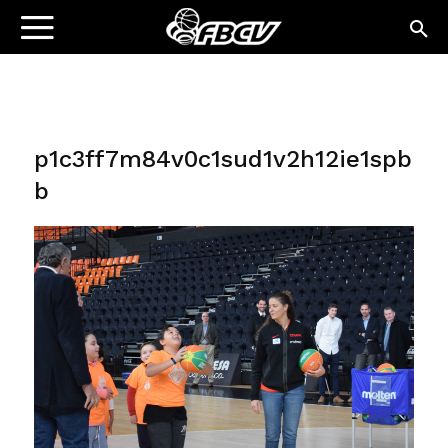
p1c3ff7m84v0c1sud1v2h12ie1spb
b