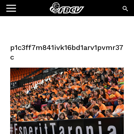
p1c3ff7m841ivk16bd1arv1pvmr37
c