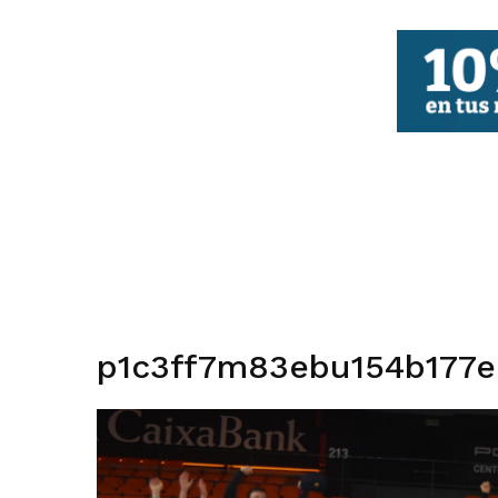
FBCV
p1c3ff7m83ebu154b177e