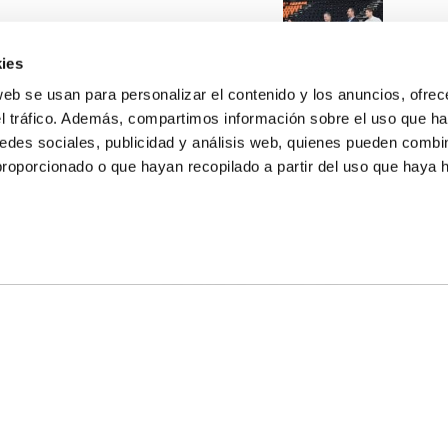
ies
web se usan para personalizar el contenido y los anuncios, ofrec
el tráfico. Además, compartimos información sobre el uso que ha
edes sociales, publicidad y análisis web, quienes pueden combin
proporcionado o que hayan recopilado a partir del uso que haya
E NOSOTROS
LLON
MAYOR 100 3º 17ª
IA
MONESTIR DE POBLET 14 1ª 3º
TE
CIUDAD DE MATANZAS 12
anos:
fbcv@fbcv.es
ivo de noticias
|
Política de privacidad