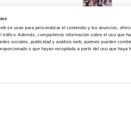
ies
web se usan para personalizar el contenido y los anuncios, ofrec
el tráfico. Además, compartimos información sobre el uso que ha
edes sociales, publicidad y análisis web, quienes pueden combin
proporcionado o que hayan recopilado a partir del uso que haya
E NOSOTROS
LLON
MAYOR 100 3º 17ª
IA
MONESTIR DE POBLET 14 1ª 3º
TE
CIUDAD DE MATANZAS 12
anos:
fbcv@fbcv.es
ivo de noticias
|
Política de privacidad