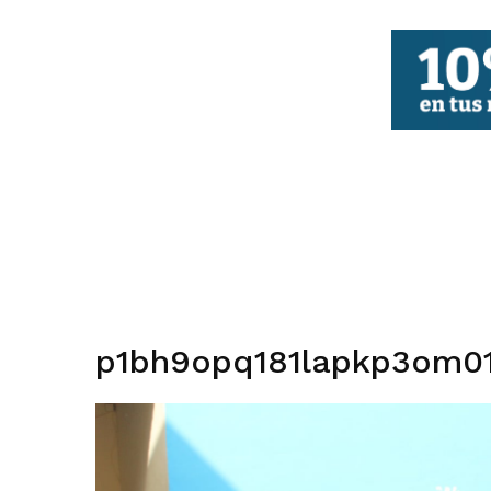
FBCV
p1bh9opq181lapkp3om0