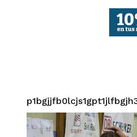
FBCV
p1bgjjfb0lcjs1gpt1jlfbgjh