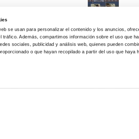
ies
web se usan para personalizar el contenido y los anuncios, ofrec
el tráfico. Además, compartimos información sobre el uso que ha
edes sociales, publicidad y análisis web, quienes pueden combin
proporcionado o que hayan recopilado a partir del uso que haya
E NOSOTROS
LLON
MAYOR 100 3º 17ª
IA
MONESTIR DE POBLET 14 1ª 3º
TE
CIUDAD DE MATANZAS 12
anos:
fbcv@fbcv.es
ivo de noticias
|
Política de privacidad