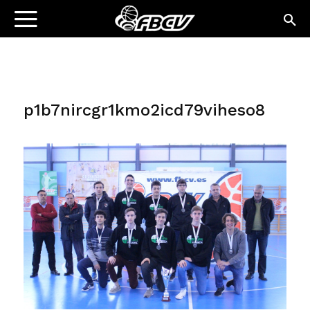
p1b7nircgr1kmo2icd79viheso8