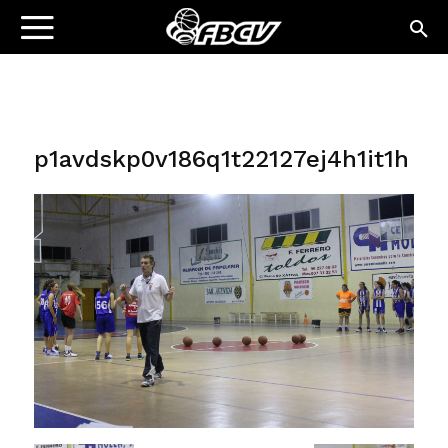
p1avdskp0v186q1t22127ej4h1it1h