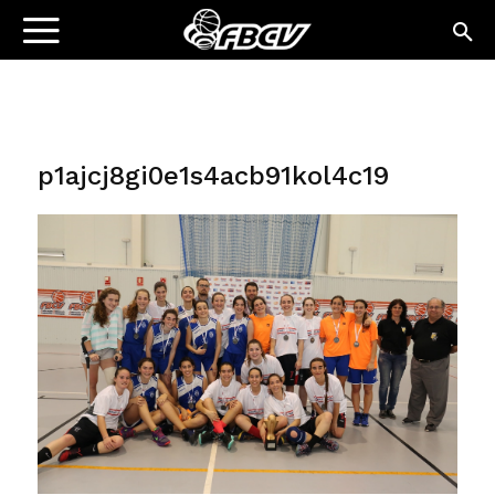
p1ajcj8gi0e1s4acb91kol4c19