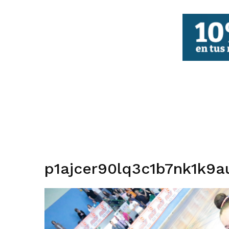
FBCV
p1ajcer90lq3c1b7nk1k9a