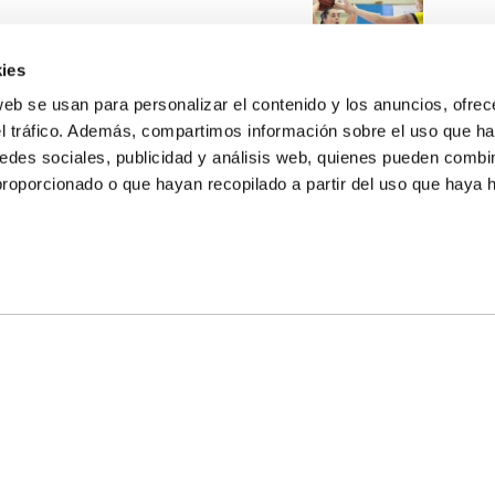
ies
web se usan para personalizar el contenido y los anuncios, ofrec
el tráfico. Además, compartimos información sobre el uso que ha
edes sociales, publicidad y análisis web, quienes pueden combin
proporcionado o que hayan recopilado a partir del uso que haya
E NOSOTROS
LLON
MAYOR 100 3º 17ª
IA
MONESTIR DE POBLET 14 1ª 3º
TE
CIUDAD DE MATANZAS 12
anos:
fbcv@fbcv.es
ivo de noticias
|
Política de privacidad