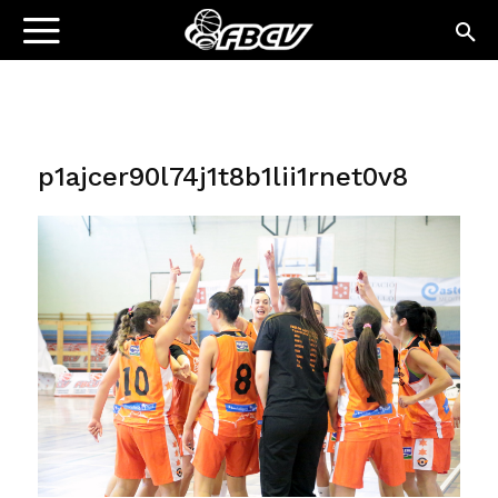
p1ajcer90l74j1t8b1lii1rnet0v8