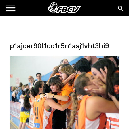
p1ajcer90l1oq1r5n1asj1vht3hi9