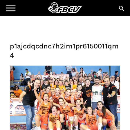
p1ajcdqcdnc7h2im1pr6150011qm
4