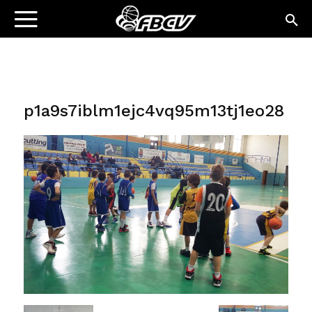
p1a9s7iblm1ejc4vq95m13tj1eo28