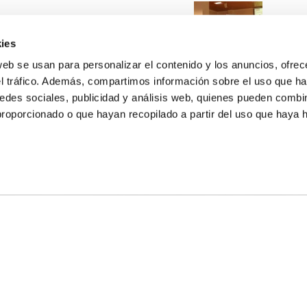
ies
web se usan para personalizar el contenido y los anuncios, ofrec
el tráfico. Además, compartimos información sobre el uso que ha
edes sociales, publicidad y análisis web, quienes pueden combin
proporcionado o que hayan recopilado a partir del uso que haya
E NOSOTROS
LLON
MAYOR 100 3º 17ª
IA
MONESTIR DE POBLET 14 1ª 3º
TE
CIUDAD DE MATANZAS 12
anos:
fbcv@fbcv.es