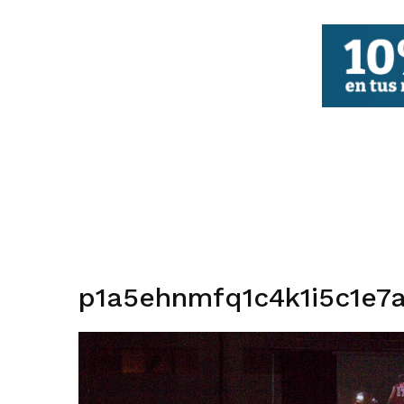
FBCV
p1a5ehnmfq1c4k1i5c1e7