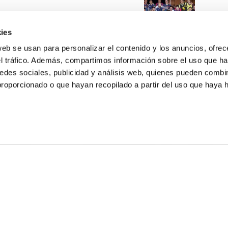
ies
web se usan para personalizar el contenido y los anuncios, ofrec
el tráfico. Además, compartimos información sobre el uso que ha
edes sociales, publicidad y análisis web, quienes pueden combin
proporcionado o que hayan recopilado a partir del uso que haya
E NOSOTROS
LLON
MAYOR 100 3º 17ª
IA
MONESTIR DE POBLET 14 1ª 3º
TE
CIUDAD DE MATANZAS 12
anos:
fbcv@fbcv.es
ivo de noticias
|
Política de privacidad