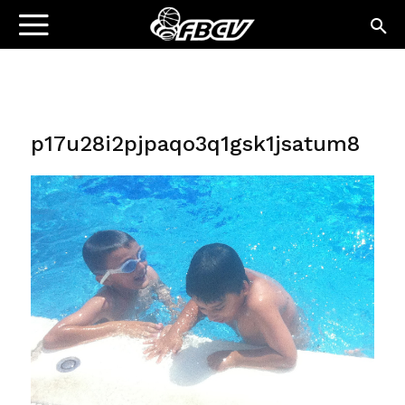
p17u28i2pjpaqo3q1gsk1jsatum8