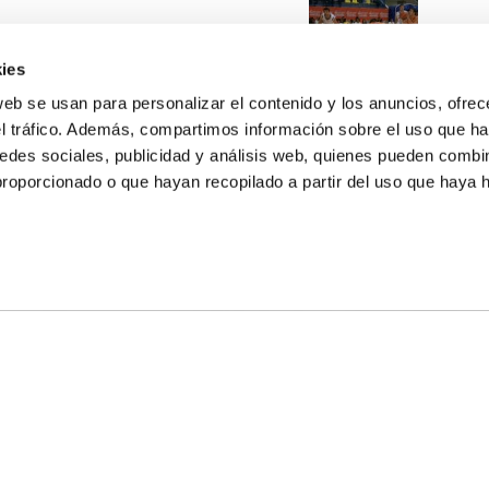
ies
web se usan para personalizar el contenido y los anuncios, ofrec
el tráfico. Además, compartimos información sobre el uso que ha
edes sociales, publicidad y análisis web, quienes pueden combin
proporcionado o que hayan recopilado a partir del uso que haya
E NOSOTROS
LLON
MAYOR 100 3º 17ª
IA
MONESTIR DE POBLET 14 1ª 3º
TE
CIUDAD DE MATANZAS 12
anos:
fbcv@fbcv.es
ivo de noticias
|
Política de privacidad