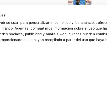
ies
web se usan para personalizar el contenido y los anuncios, ofrec
el tráfico. Además, compartimos información sobre el uso que ha
edes sociales, publicidad y análisis web, quienes pueden combin
proporcionado o que hayan recopilado a partir del uso que haya
E NOSOTROS
LLON
MAYOR 100 3º 17ª
IA
MONESTIR DE POBLET 14 1ª 3º
TE
CIUDAD DE MATANZAS 12
anos:
fbcv@fbcv.es
ivo de noticias
|
Política de privacidad