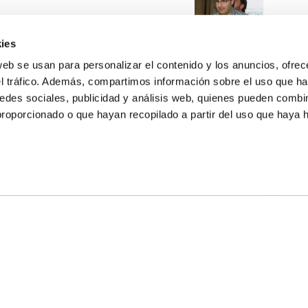
ies
web se usan para personalizar el contenido y los anuncios, ofrec
el tráfico. Además, compartimos información sobre el uso que ha
edes sociales, publicidad y análisis web, quienes pueden combin
proporcionado o que hayan recopilado a partir del uso que haya
E NOSOTROS
LLON
MAYOR 100 3º 17ª
IA
MONESTIR DE POBLET 14 1ª 3º
TE
CIUDAD DE MATANZAS 12
anos:
fbcv@fbcv.es
ivo de noticias
|
Política de privacidad