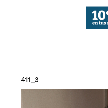
FBCV
411_3