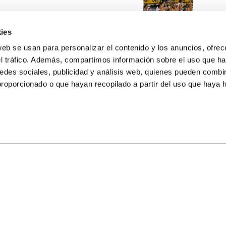
ies
web se usan para personalizar el contenido y los anuncios, ofrec
el tráfico. Además, compartimos información sobre el uso que ha
edes sociales, publicidad y análisis web, quienes pueden combin
proporcionado o que hayan recopilado a partir del uso que haya
E NOSOTROS
LLON
MAYOR 100 3º 17ª
IA
MONESTIR DE POBLET 14 1ª 3º
TE
CIUDAD DE MATANZAS 12
anos:
fbcv@fbcv.es
ivo de noticias
|
Política de privacidad