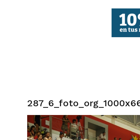
FBCV
287_6_foto_org_1000x66