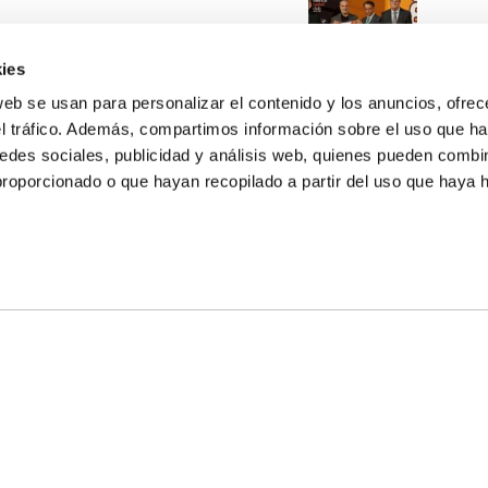
ies
web se usan para personalizar el contenido y los anuncios, ofrec
el tráfico. Además, compartimos información sobre el uso que ha
edes sociales, publicidad y análisis web, quienes pueden combin
proporcionado o que hayan recopilado a partir del uso que haya
E NOSOTROS
LLON
MAYOR 100 3º 17ª
IA
MONESTIR DE POBLET 14 1ª 3º
TE
CIUDAD DE MATANZAS 12
anos:
fbcv@fbcv.es
ivo de noticias
|
Política de privacidad