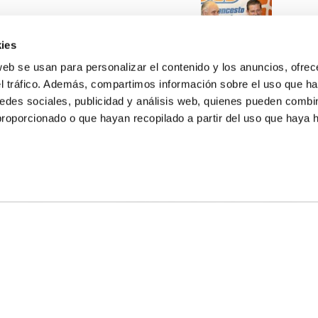
ies
web se usan para personalizar el contenido y los anuncios, ofrec
el tráfico. Además, compartimos información sobre el uso que ha
edes sociales, publicidad y análisis web, quienes pueden combin
proporcionado o que hayan recopilado a partir del uso que haya
E NOSOTROS
LLON
MAYOR 100 3º 17ª
IA
MONESTIR DE POBLET 14 1ª 3º
TE
CIUDAD DE MATANZAS 12
anos:
fbcv@fbcv.es
ivo de noticias
|
Política de privacidad