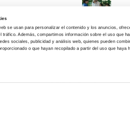
ies
web se usan para personalizar el contenido y los anuncios, ofrec
el tráfico. Además, compartimos información sobre el uso que ha
edes sociales, publicidad y análisis web, quienes pueden combin
proporcionado o que hayan recopilado a partir del uso que haya
E NOSOTROS
LLON
MAYOR 100 3º 17ª
IA
MONESTIR DE POBLET 14 1ª 3º
TE
CIUDAD DE MATANZAS 12
anos:
fbcv@fbcv.es
ivo de noticias
|
Política de privacidad