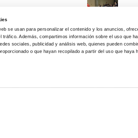
ies
web se usan para personalizar el contenido y los anuncios, ofrec
el tráfico. Además, compartimos información sobre el uso que ha
edes sociales, publicidad y análisis web, quienes pueden combin
proporcionado o que hayan recopilado a partir del uso que haya
E NOSOTROS
LLON
MAYOR 100 3º 17ª
IA
MONESTIR DE POBLET 14 1ª 3º
TE
CIUDAD DE MATANZAS 12
anos:
fbcv@fbcv.es
ivo de noticias
|
Política de privacidad